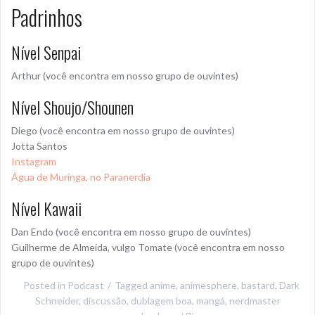
Padrinhos
Nível Senpai
Arthur (você encontra em nosso grupo de ouvintes)
Nível Shoujo/Shounen
Diego (você encontra em nosso grupo de ouvintes)
Jotta Santos
Instagram
Água de Muringa, no Paranerdia
Nível Kawaii
Dan Endo (você encontra em nosso grupo de ouvintes)
Guilherme de Almeida, vulgo Tomate (você encontra em nosso
grupo de ouvintes)
Posted in
Podcast
Tagged
anime
,
animesphere
,
bastard
,
Dark
Schneider
,
discussão
,
dublagem boa
,
mangá
,
nerdmaster