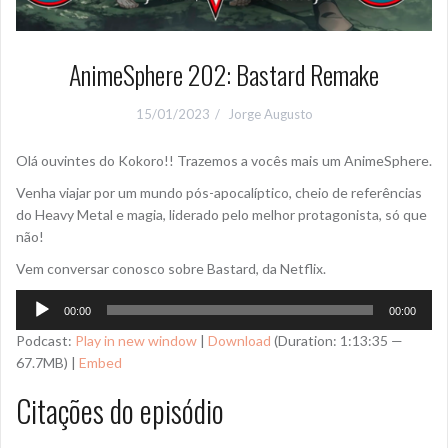
AnimeSphere 202: Bastard Remake
15/01/2023
Jorge Augusto
Olá ouvintes do Kokoro!! Trazemos a vocês mais um AnimeSphere.
Venha viajar por um mundo pós-apocalíptico, cheio de referências
do Heavy Metal e magia, liderado pelo melhor protagonista, só que
não!
Vem conversar conosco sobre Bastard, da Netflix.
Tocador
00:00
00:00
de
Podcast:
Play in new window
|
Download
(Duration: 1:13:35 —
áudio
67.7MB) |
Embed
Citações do episódio