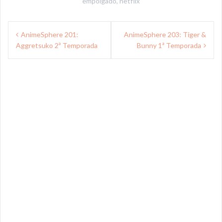
empolgado
,
netflix
Navegação
AnimeSphere 201:
AnimeSphere 203: Tiger &
de
Aggretsuko 2ª Temporada
Bunny 1ª Temporada
Post