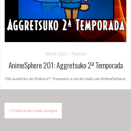
01/01/2023
Podcast
AnimeSphere 201: Aggretsuko 2ª Temporada
Olá ouvintes do Kokoro!! Trazemos a vocês mais um AnimeSphere.
Navegação
Publicações mais antigas
por
posts