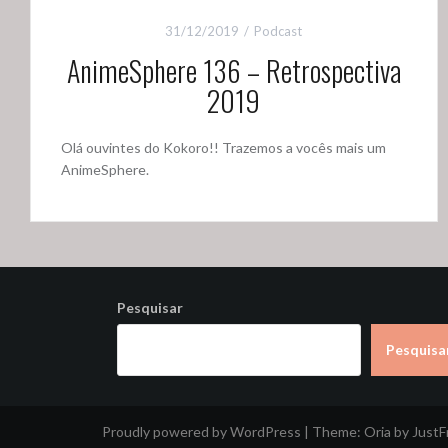
31/12/2019
Podcast
AnimeSphere 136 – Retrospectiva
2019
Olá ouvintes do Kokoro!! Trazemos a vocês mais um
AnimeSphere.
Pesquisar
Pesquisa
Proudly powered by WordPress
|
Theme:
Oria
by Just