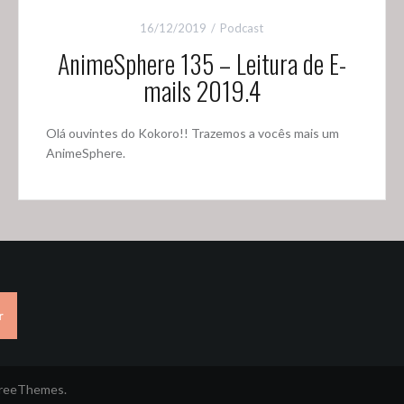
16/12/2019
Podcast
AnimeSphere 135 – Leitura de E-
mails 2019.4
Olá ouvintes do Kokoro!! Trazemos a vocês mais um
AnimeSphere.
r
FreeThemes.