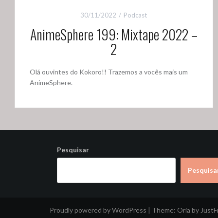
30/11/2022
Podcast
AnimeSphere 199: Mixtape 2022 –
2
Olá ouvintes do Kokoro!! Trazemos a vocês mais um
AnimeSphere.
Pesquisar
Pesquisa
Proudly powered by WordPress
|
Theme:
Oria
by Just