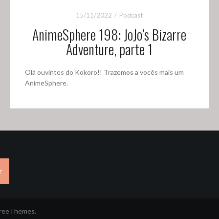
15/11/2022
Podcast
AnimeSphere 198: JoJo’s Bizarre
Adventure, parte 1
Olá ouvintes do Kokoro!! Trazemos a vocês mais um
AnimeSphere.
r
FreeThemes.