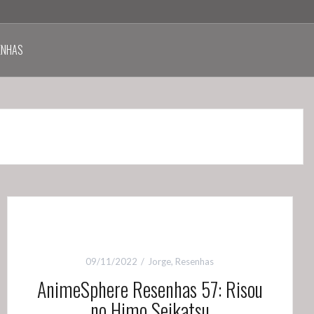
ENHAS
09/11/2022
Jorge
,
Resenhas
AnimeSphere Resenhas 57: Risou
no Himo Seikatsu