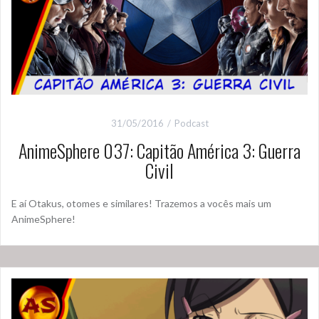
31/05/2016
Podcast
AnimeSphere 037: Capitão América 3: Guerra
Civil
E aí Otakus, otomes e similares! Trazemos a vocês mais um
AnimeSphere!