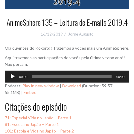
AnimeSphere 135 – Leitura de E-mails 2019.4
16/12/2019
Jorge Augusto
Olá ouvintes do Kokoro!! Trazemos a vocês mais um AnimeSphere.
Aqui trazemos as participações de vocês pela última vez no ano!!
Não percam.
Tocador
00:00
00:00
de
Podcast:
Play in new window
|
Download
(Duration: 59:57 —
áudio
55.1MB) |
Embed
Citações do episódio
71: Especial Vida no Japão – Parte 1
81: Escola no Japão – Parte 1
101: Escola e Vida no Japão – Parte 2