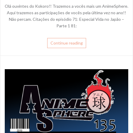
Olá ouvintes do Kokoro!! Trazemos a vocês mais um AnimeSphere.
Aqui trazemos as participações de vocês pela última vez no ano!!
Não percam. Citações do episódio 71: Especial Vida no Japão –
Parte 1 81:
Continue reading