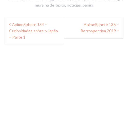
muralha de texto
,
notícias
,
panini
Navegação
AnimeSphere 134 –
AnimeSphere 136 –
de
Curiosidades sobre o Japão
Retrospectiva 2019
Post
– Parte 1