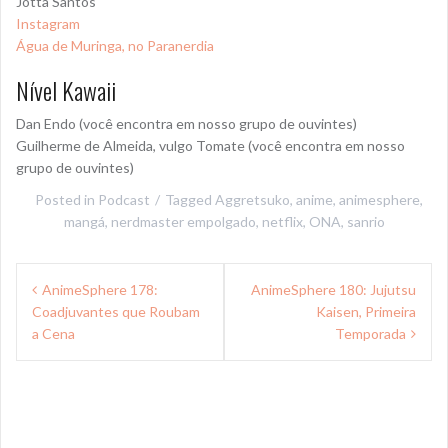
Jotta Santos
Instagram
Água de Muringa, no Paranerdia
Nível Kawaii
Dan Endo (você encontra em nosso grupo de ouvintes)
Guilherme de Almeida, vulgo Tomate (você encontra em nosso
grupo de ouvintes)
Posted in
Podcast
Tagged
Aggretsuko
,
anime
,
animesphere
,
mangá
,
nerdmaster empolgado
,
netflix
,
ONA
,
sanrio
Navegação
AnimeSphere 178:
AnimeSphere 180: Jujutsu
de
Coadjuvantes que Roubam
Kaisen, Primeira
Post
a Cena
Temporada