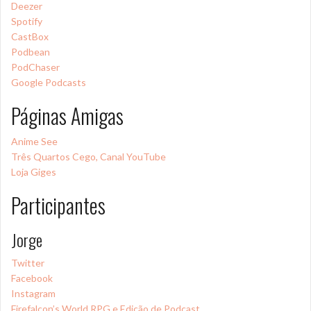
Deezer
Spotify
CastBox
Podbean
PodChaser
Google Podcasts
Páginas Amigas
Anime See
Três Quartos Cego, Canal YouTube
Loja Giges
Participantes
Jorge
Twitter
Facebook
Instagram
Firefalcon’s World RPG e Edição de Podcast