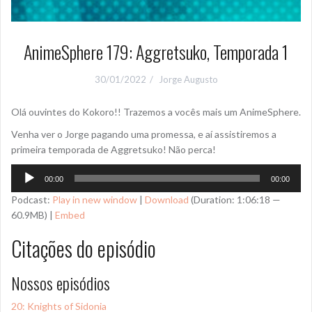
AnimeSphere 179: Aggretsuko, Temporada 1
30/01/2022
Jorge Augusto
Olá ouvintes do Kokoro!! Trazemos a vocês mais um AnimeSphere.
Venha ver o Jorge pagando uma promessa, e aí assistiremos a
primeira temporada de Aggretsuko! Não perca!
Tocador
00:00
00:00
de
Podcast:
Play in new window
|
Download
(Duration: 1:06:18 —
áudio
60.9MB) |
Embed
Citações do episódio
Nossos episódios
20: Knights of Sidonia