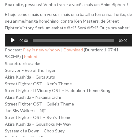
Boa noite, pessoas! Venho trazer a vocês mais um AnimeSphere!
E hoje temos mais um versus, mais uma batalha ferrenha. Toriko, de
seu anime/mangá homônimo, contra Ken Masters, de Street
Fighter Victory. Será um embate fácil? Será difícil? Ouça pra saber!
Tocador
00:00
00:00
de
Podcast:
Play in new window
|
Download
(Duration: 1:07:41 —
áudio
93.0MB) |
Embed
Soundtrack usada:
Survivor – Eye of the Tiger
Akira Kushida – Guts guts
Street Fighter OST – Ken’s Theme
Street Fighter II Victory OST – Hadouken Theme Song
Akira Kushida – Nakamaitachi
Street Fighter OST – Guile’s Theme
Jun Sky Walkers – Niji
Street Fighter OST – Ryu’s Theme
Akira Kushida – Goushoku My Way
System of a Down – Chop Suey