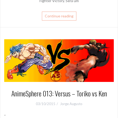
Fighter Victory. Será um
Continue reading
AnimeSphere 013: Versus – Toriko vs Ken
03/10/2015
Jorge Augusto
“