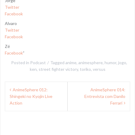
Jorge
Twitter
Facebook
Alvaro
Twitter
Facebook
Zé
Facebook
”
Posted in
Podcast
Tagged
anime
,
animesphere
,
humor
,
jogo
,
ken
,
street fighter victory
,
toriko
,
versus
Navegação
AnimeSphere 012:
AnimeSphere 014:
de
Shingeki no Kyojin Live
Entrevista com Danilo
Post
Action
Ferrari