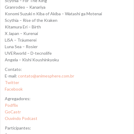
Scythia – For The King
Granrodeo – Kanariya
Konomi Suzuki n Kiba of Akiba – Watashi ga Motenai
Scythia – Rise of the Kraken
Kitamura Eri – Birth
X Japan – Kurenai
LiSA – Träumerei
Luna Sea – Rosier
UVERworld – D-tecnolife
Angela – Kishi Koushinkyoku
Contato:
E-mail:
contato@animesphere.com.br
Twitter
Facebook
Agregadores:
Podflix
GoCastr
Ouvindo Podcast
Participantes: