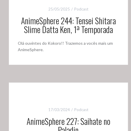
25/05/2025
Podcast
AnimeSphere 244: Tensei Shitara
Slime Datta Ken, 1ª Temporada
Olá ouvintes do Kokoro!! Trazemos a vocês mais um
AnimeSphere.
17/03/2024
Podcast
AnimeSphere 227: Saihate no
Paladin