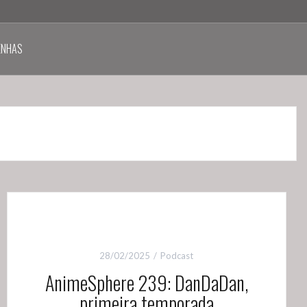
ENHAS
28/02/2025
Podcast
AnimeSphere 239: DanDaDan,
primeira temporada