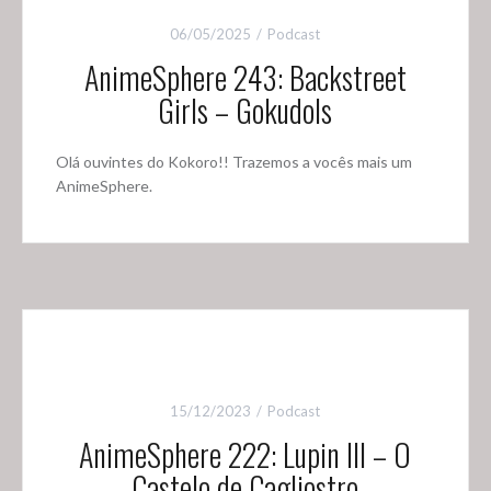
06/05/2025
Podcast
AnimeSphere 243: Backstreet
Girls – Gokudols
Olá ouvintes do Kokoro!! Trazemos a vocês mais um
AnimeSphere.
15/12/2023
Podcast
AnimeSphere 222: Lupin III – O
Castelo de Cagliostro