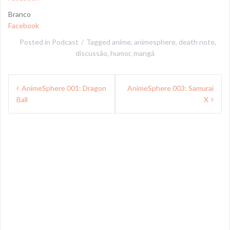
Branco
Facebook
Posted in
Podcast
Tagged
anime
,
animesphere
,
death note
,
discussão
,
humor
,
mangá
Navegação
AnimeSphere 001: Dragon
AnimeSphere 003: Samurai
de
Ball
X
Post