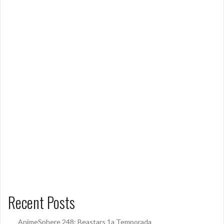
Recent Posts
AnimeSphere 248: Beastars 1a Temporada