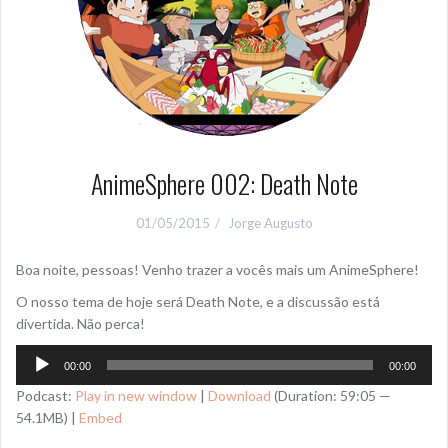
AnimeSphere 002: Death Note
01/05/2015
Jorge Augusto
Boa noite, pessoas! Venho trazer a vocês mais um AnimeSphere!
O nosso tema de hoje será Death Note, e a discussão está
divertida. Não perca!
Tocador
00:00
00:00
de
Podcast:
Play in new window
|
Download
(Duration: 59:05 —
áudio
54.1MB) |
Embed