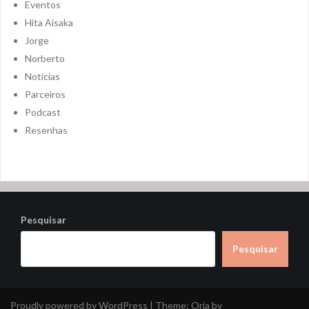
Eventos
Hita Aisaka
Jorge
Norberto
Notícias
Parceiros
Podcast
Resenhas
Pesquisar
Pesquisar
Proudly powered by WordPress
|
Theme:
Oria
by