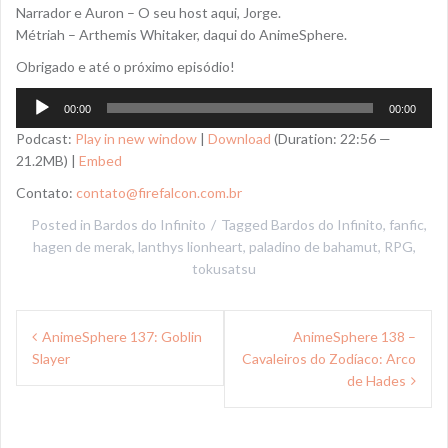
Narrador e Auron – O seu host aqui, Jorge.
Métriah – Arthemis Whitaker, daqui do AnimeSphere.
Obrigado e até o próximo episódio!
Tocador
00:00
00:00
de
Podcast:
Play in new window
|
Download
(Duration: 22:56 —
áudio
21.2MB) |
Embed
Contato:
contato@firefalcon.com.br
Posted in
Bardos do Infinito
Tagged
Bardos do Infinito
,
fanfic
,
hagen de merak
,
lanthys lionheart
,
paladino de bahamut
,
RPG
,
tokusatsu
Navegação
AnimeSphere 137: Goblin
AnimeSphere 138 –
de
Slayer
Cavaleiros do Zodíaco: Arco
Post
de Hades