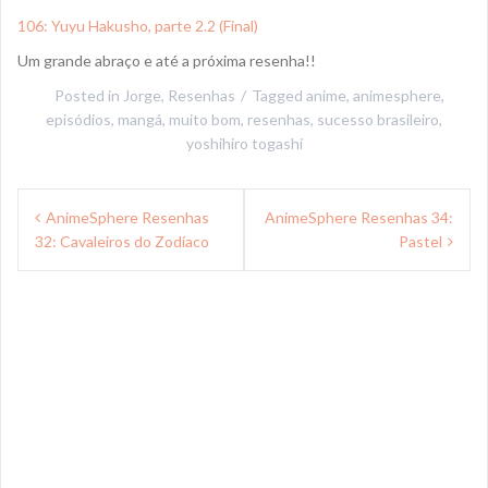
106: Yuyu Hakusho, parte 2.2 (Final)
Um grande abraço e até a próxima resenha!!
Posted in
Jorge
,
Resenhas
Tagged
anime
,
animesphere
,
episódios
,
mangá
,
muito bom
,
resenhas
,
sucesso brasileiro
,
yoshihiro togashi
Navegação
AnimeSphere Resenhas
AnimeSphere Resenhas 34:
de
32: Cavaleiros do Zodíaco
Pastel
Post