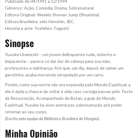
Publicado de 04/1991 a 12/1994
Gêneros: Ação, Comédia, Drama, Sobrenatural
Editora Original: Weekly Shonen Jump (Shueisha)
Editora Brasileira: selo Henshin, JBC.
História e arte: Yoshihiro Togashi
Sinopse
Yusuke Urameshi – um jovem delinquente rude, violento e
impaciente – parece só dar dor de cabeça para sua mãe,
professores e vizinhança. Até que, um dia, depois de salvar um
garotinho, acaba morrendo atropelado por um carro.
Porém, como sua morte não era esperada pelo Mundo Espiritual, a
ele é dada a chance de voltar à vida caso consiga passar pelo Teste
da Ressureição. Acompanhado de Botan, a guia do Mundo
Espiritual, Yusuke irá viver aventuras sobrenaturais até poder
retornar ao seu corpo.
(
Escrito pela equipe da Biblioteca Brasileira de Mangás
).
Minha Opinião