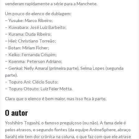
venderam rapidamente a série para a Manchete.
Um pouco do elenco de dublagem:
– Yusuke: Marco Ribeiro;
– Kuwabara: José Luiz Barbeito;
– Kurama: Duda Ribeiro;
– Hiei: Christiano Torreão;
– Botan: Miriam Ficher;
– Keiko: Fernanda Crispim;
– Koenma: Peterson Adriano;
– Genkai: Nelly Amaral (primeira parte), Selma Lopes (segunda
parte).
– Toguro Ani: Clécio Souto;
– Toguro Otouto: Luiz Feier Motta.
Claro que o elenco é bem maior, mas isso fica à parte.
O autor
Yoshihiro Togashi, o famoso preguiçoso (ou não). A fama dele é
pelos atrasos, e segundo fontes (da equipe AnimeSphere, abraço
Sarah) ele tem dor crônica na coluna, o que faz com que ele atrase