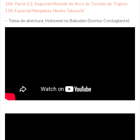
106: Parte 2.2, Segunda Metade do Arco do Torneio do Toguro
118: Especial Mangakás, Naoko Takeuchi
– Tema de abertura: Hohoemi no Bakudan (Sorriso Contagiante)