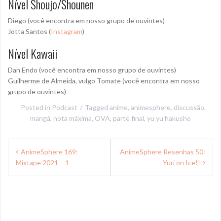
Nível Shoujo/Shounen
Diego (você encontra em nosso grupo de ouvintes)
Jotta Santos (
Instagram
)
Nível Kawaii
Dan Endo (você encontra em nosso grupo de ouvintes)
Guilherme de Almeida, vulgo Tomate (você encontra em nosso
grupo de ouvintes)
Posted in
Podcast
Tagged
anime
,
animesphere
,
discussão
,
mangá
,
nota máxima
,
OVA
,
parte final
,
yu yu hakusho
Navegação
AnimeSphere 169:
AnimeSphere Resenhas 50:
de
Mixtape 2021 – 1
Yuri on Ice!!
Post