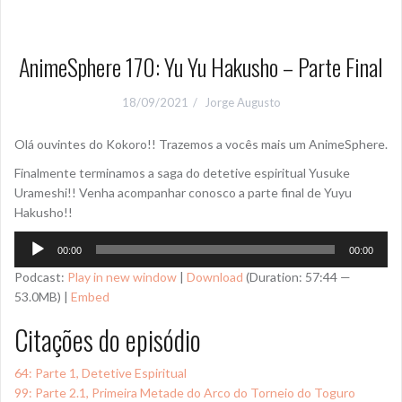
AnimeSphere 170: Yu Yu Hakusho – Parte Final
18/09/2021
Jorge Augusto
Olá ouvintes do Kokoro!! Trazemos a vocês mais um AnimeSphere.
Finalmente terminamos a saga do detetive espiritual Yusuke
Urameshi!! Venha acompanhar conosco a parte final de Yuyu
Hakusho!!
Tocador
00:00
00:00
de
Podcast:
Play in new window
|
Download
(Duration: 57:44 —
áudio
53.0MB) |
Embed
Citações do episódio
64: Parte 1, Detetive Espiritual
99: Parte 2.1, Primeira Metade do Arco do Torneio do Toguro