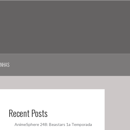
ENHAS
Recent Posts
AnimeSphere 248: Beastars 1a Temporada