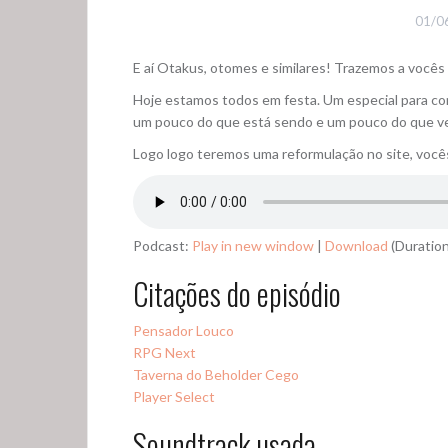
01/0
E aí Otakus, otomes e similares! Trazemos a você
Hoje estamos todos em festa. Um especial para c
um pouco do que está sendo e um pouco do que ve
Logo logo teremos uma reformulação no site, você
Podcast:
Play in new window
|
Download
(Duration
Citações do episódio
Pensador Louco
RPG Next
Taverna do Beholder Cego
Player Select
Soundtrack usada