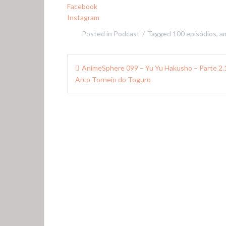
Facebook
Instagram
Posted in
Podcast
Tagged
100 episódios
,
a
Navegação
AnimeSphere 099 – Yu Yu Hakusho – Parte 2.
de
Arco Torneio do Toguro
Post