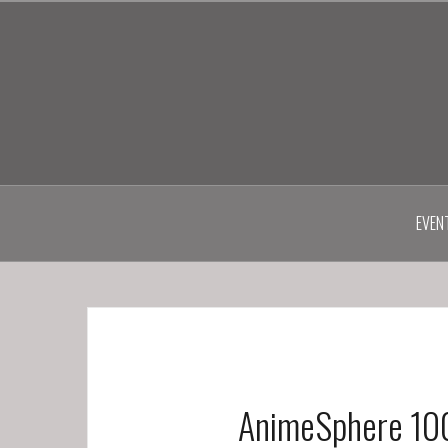
Skip
to
content
EVEN
AnimeSphere 100