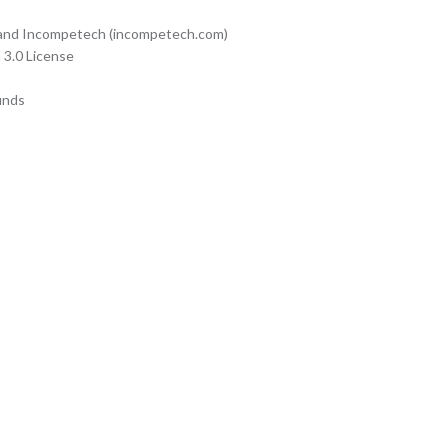
 and Incompetech (incompetech.com)
 3.0 License
unds