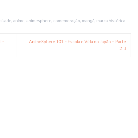
mizade
,
anime
,
animesphere
,
comemoração
,
mangá
,
marca histórica
1 –
AnimeSphere 101 – Escola e Vida no Japão – Parte
2