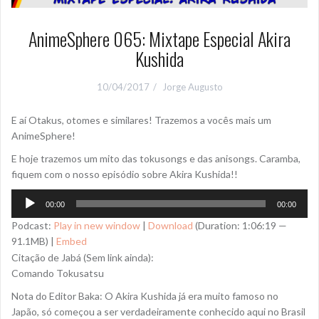
AnimeSphere 065: Mixtape Especial Akira
Kushida
10/04/2017
Jorge Augusto
E aí Otakus, otomes e similares! Trazemos a vocês mais um
AnimeSphere!
E hoje trazemos um mito das tokusongs e das anisongs. Caramba,
fiquem com o nosso episódio sobre Akira Kushida!!
Tocador
00:00
00:00
de
Podcast:
Play in new window
|
Download
(Duration: 1:06:19 —
áudio
91.1MB) |
Embed
Citação de Jabá (Sem link ainda):
Comando Tokusatsu
Nota do Editor Baka: O Akira Kushida já era muito famoso no
Japão, só começou a ser verdadeiramente conhecido aqui no Brasil