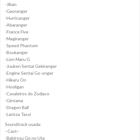
-Jiban
-Gaoranger
-Hurricanger
-Abaranger
-France Five
-Magiranger
-Speed Phantom
-Boukanger
-Lion Maru G
-Juuken Sentai Gekiranger
-Engine Sentai Go-onger
-Hikaru On
-Hooligan
-Cavaleiros do Zodíaco
-Gintama
-Dragon Ball
-Larissa Tassi
Soundtrack usada:
–Cast–
-Babirosu Go no Uta