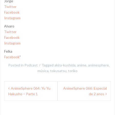
Jorge
Twitter
Facebook
Instagram
Alvaro
Twitter
Facebook
Instagram
Felka
Facebook
”
Posted in
Podcast
Tagged
akira-kushida
,
anime
,
animesphere
,
música
,
tokusatsu
,
toriko
Navegação
AnimeSphere 064: Yu Yu
AnimeSphere 066: Especial
de
Hakusho – Parte 1
de 2 anos
Post