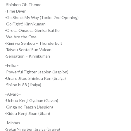
-Shinken Oh Theme
-Time Diver
-Go Shock My Way (Toriko 2nd Opening)
-Go Fight! Kinnikuman
-Oreca Omaeca Genkai Battle
-We Are the One
-Kimi wa Senkou – Thunderbolt
-Taiyou Sentai Sun Vulcan
-Sensation – Kinnikuman
–Felka–
-Powerful Fighter Jaspion (Jaspion)
-Unare Jikou Shinkuu Ken (Jiraiya)
-Shi no bi 88 (Jiraiya)
–Alvaro–
-Uchuu Kenji Gyaban (Gavan)
-Ginga no Taazan (Jaspion)
-Kidou Kenji Jiban (Jiban)
–Minhas–
-Sekai Ninja Sen Jiraiya (Jiraiya)