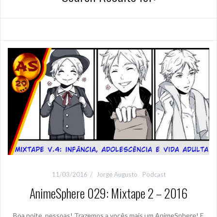
11/03/2016
Jorge Augusto
Podcast
AnimeSphere 029: Mixtape 2 – 2016
Boa noite, pessoas! Trazemos a vocês mais um AnimeSphere! E