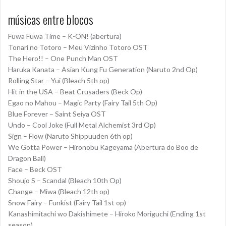
músicas entre blocos
Fuwa Fuwa Time – K-ON! (abertura)
Tonari no Totoro – Meu Vizinho Totoro OST
The Hero!! – One Punch Man OST
Haruka Kanata – Asian Kung Fu Generation (Naruto 2nd Op)
Rolling Star – Yui (Bleach 5th op)
Hit in the USA – Beat Crusaders (Beck Op)
Egao no Mahou – Magic Party (Fairy Tail 5th Op)
Blue Forever – Saint Seiya OST
Undo – Cool Joke (Full Metal Alchemist 3rd Op)
Sign – Flow (Naruto Shippuuden 6th op)
We Gotta Power – Hironobu Kageyama (Abertura do Boo de
Dragon Ball)
Face – Beck OST
Shoujo S – Scandal (Bleach 10th Op)
Change – Miwa (Bleach 12th op)
Snow Fairy – Funkist (Fairy Tail 1st op)
Kanashimitachi wo Dakishimete – Hiroko Moriguchi (Ending 1st
season)