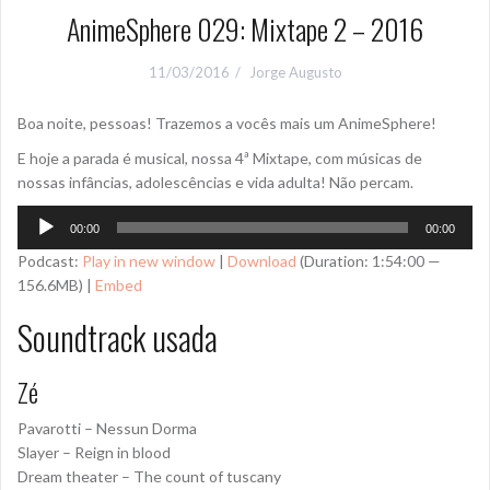
AnimeSphere 029: Mixtape 2 – 2016
11/03/2016
Jorge Augusto
Boa noite, pessoas! Trazemos a vocês mais um AnimeSphere!
E hoje a parada é musical, nossa 4ª Mixtape, com músicas de
nossas infâncias, adolescências e vida adulta! Não percam.
Tocador
00:00
00:00
de
Podcast:
Play in new window
|
Download
(Duration: 1:54:00 —
áudio
156.6MB) |
Embed
Soundtrack usada
Zé
Pavarotti – Nessun Dorma
Slayer – Reign in blood
Dream theater – The count of tuscany