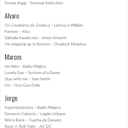
Snoop dogg – Sensual Seduction
Alvaro
Os Cavaleiros do Zodíaco – Larissa e William
Forever – Kiss
Valhalla Awaits me – Amon Amarth
I’m shipping up to Boston – Dropkick Murphys
Marcos
He-Man – Balão Mágico
Lonely Day – System of a Down
Stay with me – Sam Smith
Iris – Goo Goo Dolls
Jorge
Superfantástico – Balão Mágico
Faroeste Caboclo – Legião Urbana
We’re Back – Tuatha de Danann
Rock ‘n’ Roll Train – AC DC