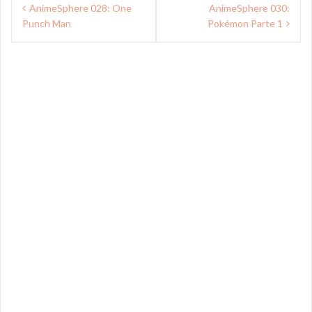
Navegação
AnimeSphere 028: One
AnimeSphere 030:
de
Punch Man
Pokémon Parte 1
Post