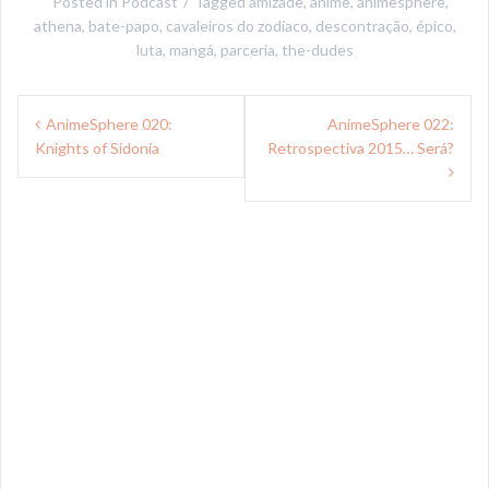
Posted in
Podcast
Tagged
amizade
,
anime
,
animesphere
,
athena
,
bate-papo
,
cavaleiros do zodíaco
,
descontração
,
épico
,
luta
,
mangá
,
parceria
,
the-dudes
Navegação
AnimeSphere 020:
AnimeSphere 022:
de
Knights of Sidonia
Retrospectiva 2015… Será?
Post