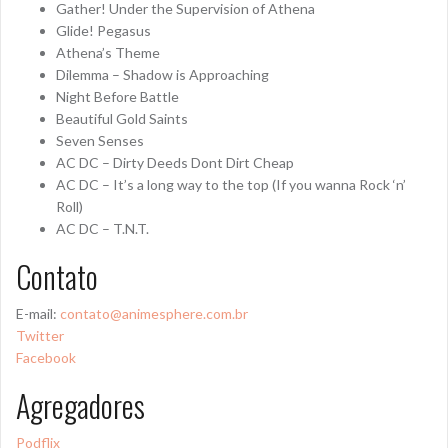
Gather! Under the Supervision of Athena
Glide! Pegasus
Athena’s Theme
Dilemma – Shadow is Approaching
Night Before Battle
Beautiful Gold Saints
Seven Senses
AC DC – Dirty Deeds Dont Dirt Cheap
AC DC – It’s a long way to the top (If you wanna Rock ‘n’
Roll)
AC DC – T.N.T.
Contato
E-mail:
contato@animesphere.com.br
Twitter
Facebook
Agregadores
Podflix