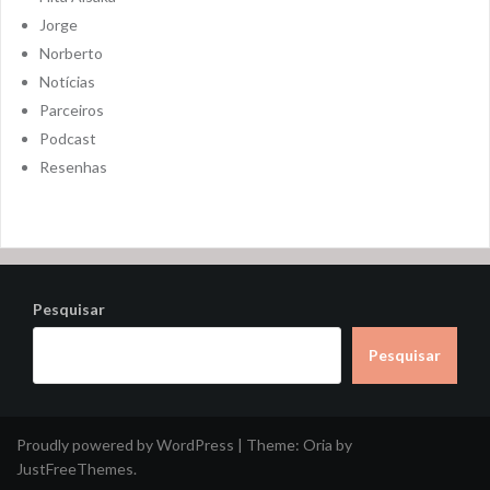
Jorge
Norberto
Notícias
Parceiros
Podcast
Resenhas
Pesquisar
Pesquisar
Proudly powered by WordPress
|
Theme:
Oria
by
JustFreeThemes.