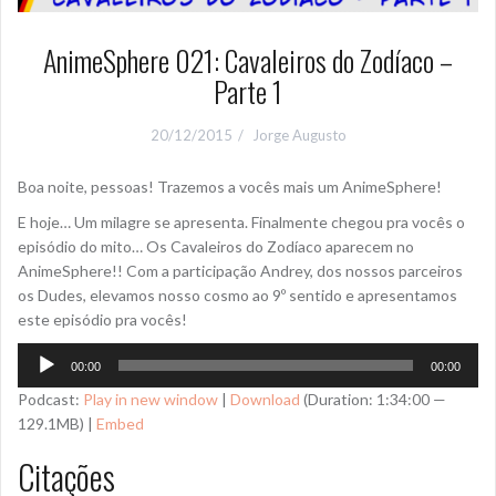
AnimeSphere 021: Cavaleiros do Zodíaco –
Parte 1
20/12/2015
Jorge Augusto
Boa noite, pessoas! Trazemos a vocês mais um AnimeSphere!
E hoje… Um milagre se apresenta. Finalmente chegou pra vocês o
episódio do mito… Os Cavaleiros do Zodíaco aparecem no
AnimeSphere!! Com a participação Andrey, dos nossos parceiros
os Dudes, elevamos nosso cosmo ao 9º sentido e apresentamos
este episódio pra vocês!
Tocador
00:00
00:00
de
Podcast:
Play in new window
|
Download
(Duration: 1:34:00 —
áudio
129.1MB) |
Embed
Citações