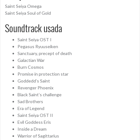
Saint Seiya Omega
Saint Seiya Soul of Gold
Soundtrack usada
Saint Seiya OST I
Pegasus Ryuuseiken
Sanctuary, precept of death
Galactian War
Burn Cosmos
Promise in protection star
Goddedd’s Saint
Revenger Phoenix
Black Saint’s challenge
Sad Brothers
Era of Legend
Saint Seiya OST II
Evil Goddess Eris
Inside a Dream
Warrior of Sagittarius