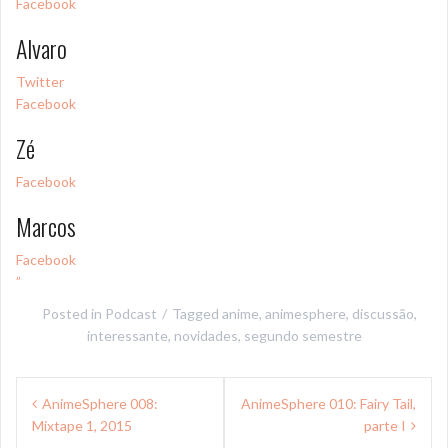
Facebook
Alvaro
Twitter
Facebook
Zé
Facebook
Marcos
Facebook
”
Posted in
Podcast
Tagged
anime
,
animesphere
,
discussão
,
interessante
,
novidades
,
segundo semestre
Navegação
AnimeSphere 008:
AnimeSphere 010: Fairy Tail,
de
Mixtape 1, 2015
parte I