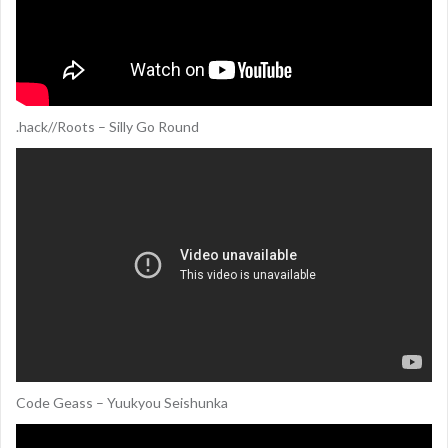
.hack//Roots – Silly Go Round
Code Geass – Yuukyou Seishunka