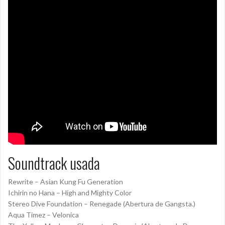
Soundtrack usada
Rewrite – Asian Kung Fu Generation
Ichirin no Hana – High and Mighty Color
Stereo Dive Foundation – Renegade (Abertura de Gangsta.)
Aqua Timez – Velonica