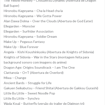
The Yellow Monkey – Chouzetsu Dynamic (Abertura de Dragon
Ball Super)
Hironobu Kageyama – Cha la Head cha la
Hironobu Kageyama – We Gotta Power
Alan Dawa Dolma – Over the Clouds (Abertura de God Eater)
Ellegarden – Monster
Ellegarden – Surfrider Association
Hironobu Kageyama – Soldier Dream
Make Up – Pegasus Fantasy
Make Up – Blue Forever
Angela – Kishi Koushinkyoku (Abertura de Knights of Sidonia)
Knights of Sidonia – War in the Stars (montagem feita para
background sonoro com imagens do anime)
Dragon Age: Origins Soundtrack – I am The One
Clattanoia – O×T (Abertura de Overlord)
Miwa – Change
Ancient Bards – Struggle for Life
Gakuen Seikabutsu – Friend Shitai (Abertura de Gakkou Gurashi)
Little By Little – Sweet Noodle Pop
Little By Little – Synchro
Wada Kouji – Butterfly (versão do trailer de Digimon tri)