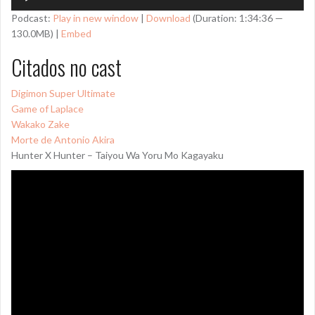
de
Podcast:
Play in new window
|
Download
(Duration: 1:34:36 —
áudio
130.0MB) |
Embed
Citados no cast
Digimon Super Ultimate
Game of Laplace
Wakako Zake
Morte de Antonio Akira
Hunter X Hunter – Taiyou Wa Yoru Mo Kagayaku