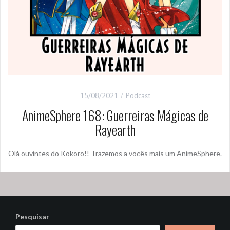
15/08/2021
Podcast
AnimeSphere 168: Guerreiras Mágicas de
Rayearth
Olá ouvintes do Kokoro!! Trazemos a vocês mais um AnimeSphere.
Pesquisar