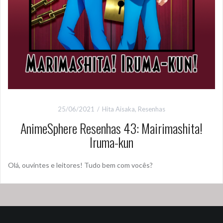
25/06/2021
Hita Aisaka
,
Resenhas
AnimeSphere Resenhas 43: Mairimashita!
Iruma-kun
Olá, ouvintes e leitores! Tudo bem com vocês?