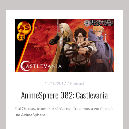
11/10/2017
Podcast
AnimeSphere 082: Castlevania
E aí Otakus, otomes e similares! Trazemos a vocês mais
um AnimeSphere!