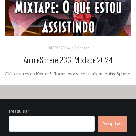
04/09/2024
Podcast
AnimeSphere 236: Mixtape 2024
Olá ouvintes do Kokoro!! Trazemos a vocês mais um AnimeSphere.
Pesquisar
Pesquisar