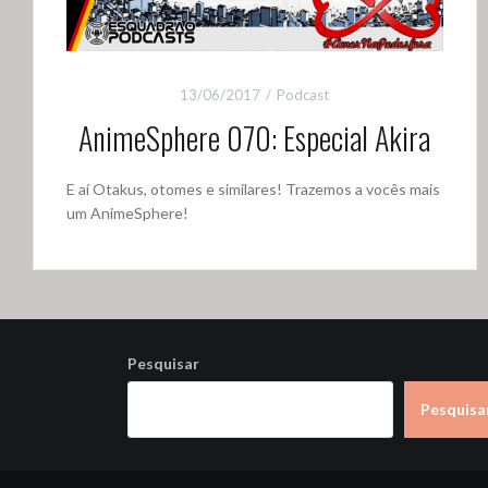
13/06/2017
Podcast
AnimeSphere 070: Especial Akira
E aí Otakus, otomes e similares! Trazemos a vocês mais
um AnimeSphere!
Pesquisar
Pesquisa