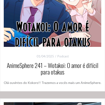
01/04/2025
Podcast
AnimeSphere 241 – Wotakoi: O amor é difícil
para otakus
Olá ouvintes do Kokoro!! Trazemos a vocês mais um AnimeSphere.