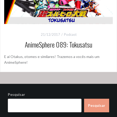
21/12/2017
Podcast
AnimeSphere 089: Tokusatsu
E aí Otakus, otomes e similares! Trazemos a vocês mais um
AnimeSphere!
Pesquisar
Pesquisar