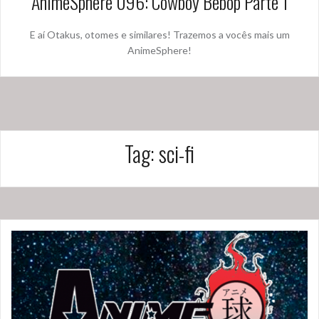
AnimeSphere 096: Cowboy Bebop Parte 1
E aí Otakus, otomes e similares! Trazemos a vocês mais um
AnimeSphere!
Tag:
sci-fi