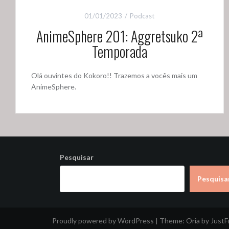
01/01/2023
Podcast
AnimeSphere 201: Aggretsuko 2ª
Temporada
Olá ouvintes do Kokoro!! Trazemos a vocês mais um
AnimeSphere.
Pesquisar
Pesquisa
Proudly powered by WordPress
|
Theme:
Oria
by Just