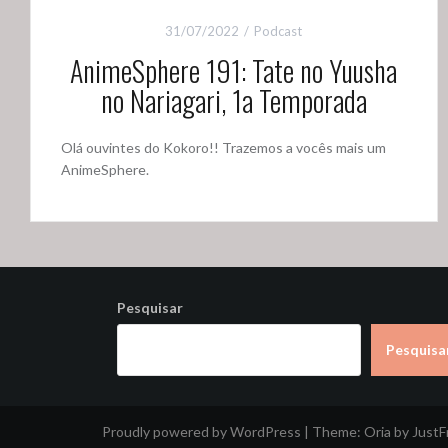
31/07/2022
Podcast
AnimeSphere 191: Tate no Yuusha
no Nariagari, 1a Temporada
Olá ouvintes do Kokoro!! Trazemos a vocês mais um
AnimeSphere.
Pesquisar
Pesquisa
Proudly powered by WordPress
|
Theme:
Oria
by Just