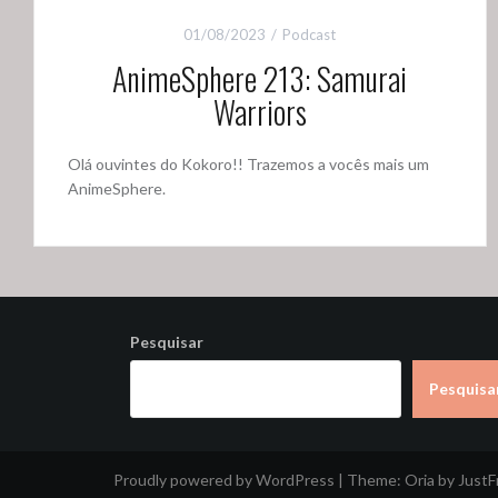
01/08/2023
Podcast
AnimeSphere 213: Samurai
Warriors
Olá ouvintes do Kokoro!! Trazemos a vocês mais um
AnimeSphere.
Pesquisar
Pesquisa
Proudly powered by WordPress
|
Theme:
Oria
by Just