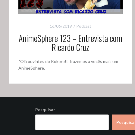
16/06/2019
Podcast
AnimeSphere 123 – Entrevista com
Ricardo Cruz
“Olá ouvintes do Kokoro!! Trazemos a vocês mais um
AnimeSphere.
Pesquisar
Pesquisa