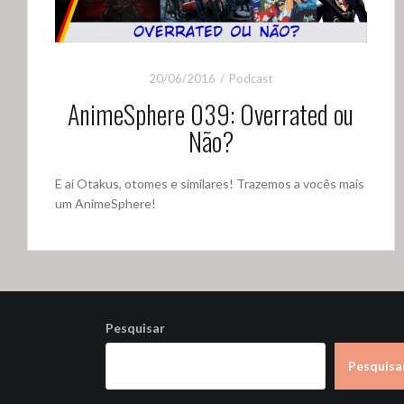
20/06/2016
Podcast
AnimeSphere 039: Overrated ou
Não?
E aí Otakus, otomes e similares! Trazemos a vocês mais
um AnimeSphere!
Pesquisar
Pesquisa