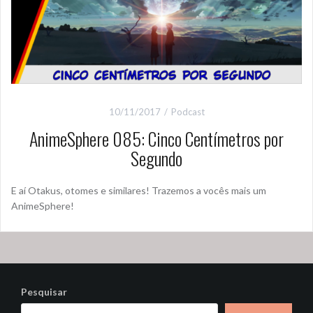
10/11/2017
Podcast
AnimeSphere 085: Cinco Centímetros por
Segundo
E aí Otakus, otomes e similares! Trazemos a vocês mais um
AnimeSphere!
Pesquisar