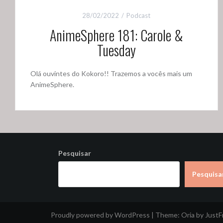
28/02/2022
Podcast
AnimeSphere 181: Carole &
Tuesday
Olá ouvintes do Kokoro!! Trazemos a vocês mais um
AnimeSphere.
Pesquisar
Pesquisa
Proudly powered by WordPress
|
Theme:
Oria
by Just