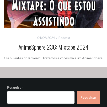
04/09/2024
Podcast
AnimeSphere 236: Mixtape 2024
Olá ouvintes do Kokoro!! Trazemos a vocês mais um AnimeSphere.
Pesquisar
Pesquisar