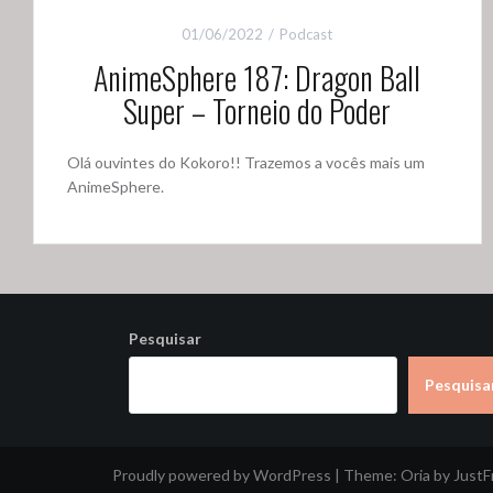
01/06/2022
Podcast
AnimeSphere 187: Dragon Ball
Super – Torneio do Poder
Olá ouvintes do Kokoro!! Trazemos a vocês mais um
AnimeSphere.
Pesquisar
Pesquisa
Proudly powered by WordPress
|
Theme:
Oria
by Just