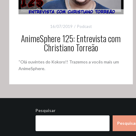
16/07/2019
Podcast
AnimeSphere 125: Entrevista com
Christiano Torreão
“Olá ouvintes do Kokoro!! Trazemos a vocês mais um
AnimeSphere.
Pesquisar
Pesquisa