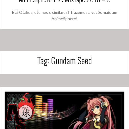
E aí Otakus, otomes e similares! Trazemos a vocês mais um
AnimeSphere!
Tag:
Gundam Seed