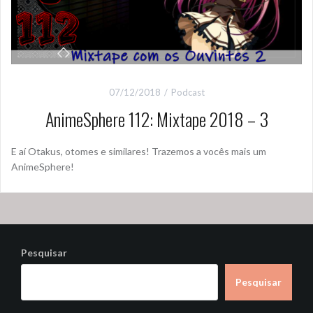
07/12/2018
Podcast
AnimeSphere 112: Mixtape 2018 – 3
E aí Otakus, otomes e similares! Trazemos a vocês mais um
AnimeSphere!
Pesquisar
Pesquisar