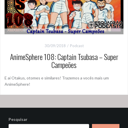
30/09/2018
Podcast
AnimeSphere 108: Captain Tsubasa – Super
Campeões
E aí Otakus, otomes e similares! Trazemos a vocês mais um
AnimeSphere!
Pesquisar