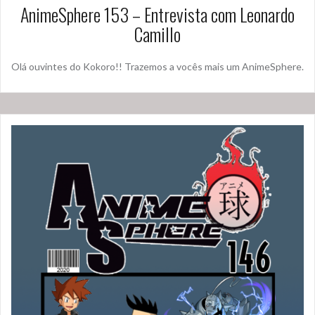
AnimeSphere 153 – Entrevista com Leonardo
Camillo
Olá ouvintes do Kokoro!! Trazemos a vocês mais um AnimeSphere.