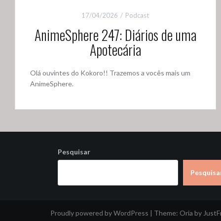
17/04/2026
Podcast
AnimeSphere 247: Diários de uma
Apotecária
Olá ouvintes do Kokoro!! Trazemos a vocês mais um
AnimeSphere.
Pesquisar
Pesquisa
Proudly powered by WordPress
|
Theme:
Oria
by Just