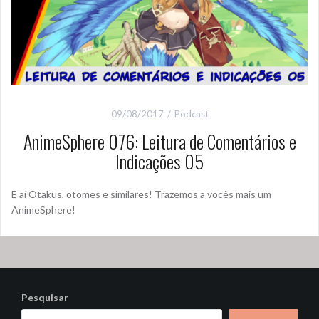
09/08/2017
Podcast
AnimeSphere 076: Leitura de Comentários e
Indicações 05
E aí Otakus, otomes e similares! Trazemos a vocês mais um
AnimeSphere!
Pesquisar