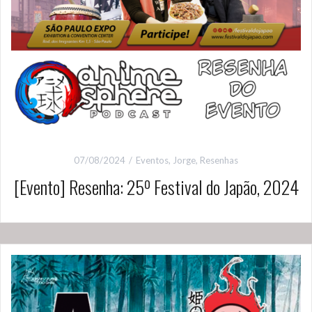
07/08/2024
Eventos
,
Jorge
,
Resenhas
[Evento] Resenha: 25º Festival do Japão, 2024