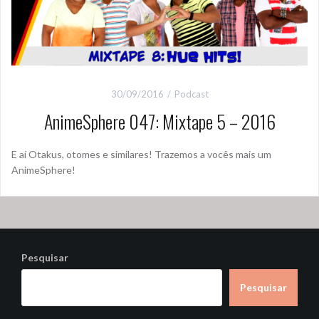
30/09/2016
Podcast
AnimeSphere 047: Mixtape 5 – 2016
E aí Otakus, otomes e similares! Trazemos a vocês mais um
AnimeSphere!
Pesquisar
Pesquisar