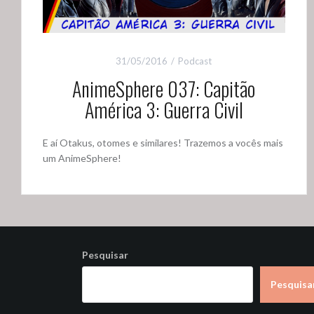
31/05/2016
Podcast
AnimeSphere 037: Capitão
América 3: Guerra Civil
E aí Otakus, otomes e similares! Trazemos a vocês mais
um AnimeSphere!
Pesquisar
Pesquisa