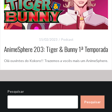
15/02/2023
Podcast
AnimeSphere 203: Tiger & Bunny 1ª Temporada
Olá ouvintes do Kokoro!! Trazemos a vocês mais um AnimeSphere.
Pesquisar
Pesquisar