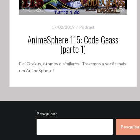
17/02/2019
Podcast
AnimeSphere 115: Code Geass
(parte 1)
E aí Otakus, otomes e similares! Trazemos a vocês mais
um AnimeSphere!
Pesquisar
Pesquisa