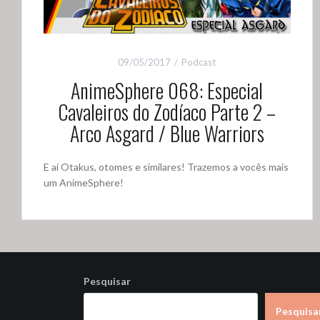
09/05/2017
Podcast
AnimeSphere 068: Especial
Cavaleiros do Zodíaco Parte 2 –
Arco Asgard / Blue Warriors
E aí Otakus, otomes e similares! Trazemos a vocês mais
um AnimeSphere!
Pesquisar
Pesquisa