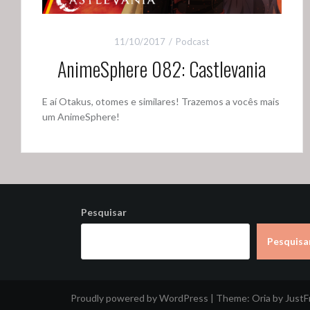
11/10/2017
Podcast
AnimeSphere 082: Castlevania
E aí Otakus, otomes e similares! Trazemos a vocês mais
um AnimeSphere!
Pesquisar
Pesquisa
Proudly powered by WordPress
|
Theme:
Oria
by Just